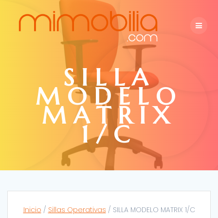
Skip
to
content
SILLA
MODELO
MATRIX
1/C
Inicio
/
Sillas Operativas
/ SILLA MODELO MATRIX 1/C