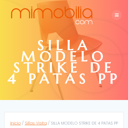
Skip
to
content
SILLA
MODELO
STRIKE DE
4 PATAS PP
Inicio
/
Sillas Visita
/ SILLA MODELO STRIKE DE 4 PATAS PP