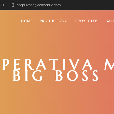
670
esepulveda@mimobilia.com
HOME
PRODUCTOS
PROYECTOS
GAL
OPERATIVA
BIG BOSS