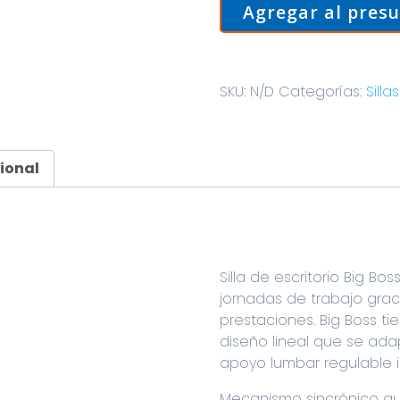
Agregar al pres
SKU:
N/D
Categorías:
Silla
ional
Silla de escritorio Big B
jornadas de trabajo gra
prestaciones. Big Boss t
diseño lineal que se ada
apoyo lumbar regulable 
Mecanismo sincrónico au