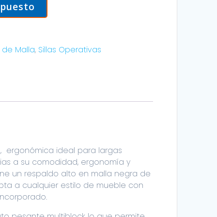
upuesto
s de Malla
,
Sillas Operativas
oss, ergonómica ideal para largas
cias a su comodidad, ergonomía y
iene un respaldo alto en malla negra de
pta a cualquier estilo de mueble con
incorporado.
to pesante multiblock lo que permite